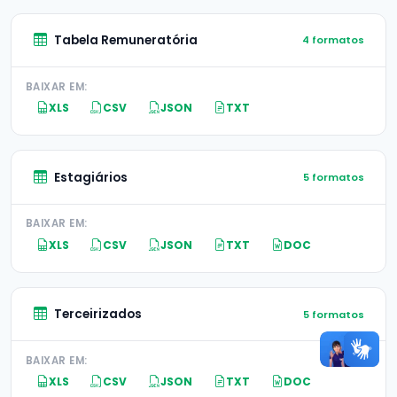
Tabela Remuneratória
4 formatos
BAIXAR EM:
XLS
CSV
JSON
TXT
Estagiários
5 formatos
BAIXAR EM:
XLS
CSV
JSON
TXT
DOC
Terceirizados
5 formatos
BAIXAR EM:
XLS
CSV
JSON
TXT
DOC