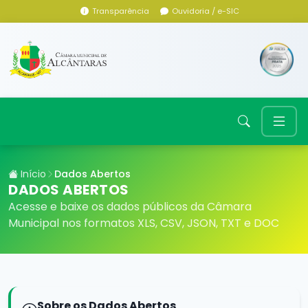
Transparência
Ouvidoria / e-SIC
Início
Dados Abertos
DADOS ABERTOS
Acesse e baixe os dados públicos da Câmara
Municipal nos formatos XLS, CSV, JSON, TXT e DOC
Sobre os Dados Abertos