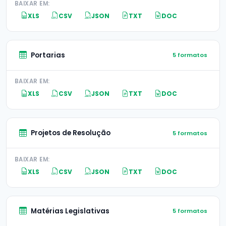
BAIXAR EM:
XLS
CSV
JSON
TXT
DOC
Portarias
5 formatos
BAIXAR EM:
XLS
CSV
JSON
TXT
DOC
Projetos de Resolução
5 formatos
BAIXAR EM:
XLS
CSV
JSON
TXT
DOC
Matérias Legislativas
5 formatos