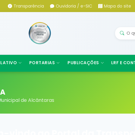
Transparência
Ouvidoria / e-SIC
Mapa do site
SLATIVO
PORTARIAS
PUBLICAÇÕES
LRF E CON
IA
unicipal de Alcântaras
-vindo ao Portal da Transpa