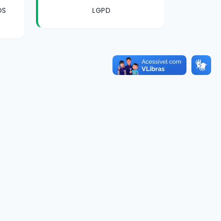
OS
LGPD