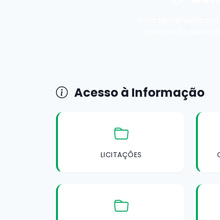
Uma ferramenta para
atender às determi
Acesso à Informação
LICITAÇÕES