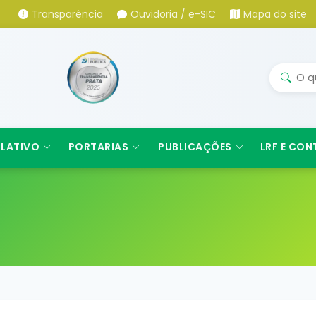
Transparência
Ouvidoria / e-SIC
Mapa do site
SLATIVO
PORTARIAS
PUBLICAÇÕES
LRF E CON