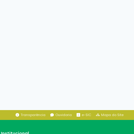
Transparência
Ouvidoria
e-SIC
Mapa do Site
Institucional