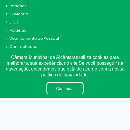
Portarias
Ouvidoria
E-Sic
Matérias
Detalhamento de Pessoal
Contracheque
Receitas e Despesas
Câmara Municipal de Alcântaras utiliza cookies para
Radar da Transparência
melhorar a sua experiência no site.Se você posseguir na
navegação, entendemos que está de acordo com a nossa
Convênio
política de privacidade.
Fiscal de Contrato
Obras
Continuar
Parecer TCE
LAI
Estagiários
Perguntas e Respostas
LGPD