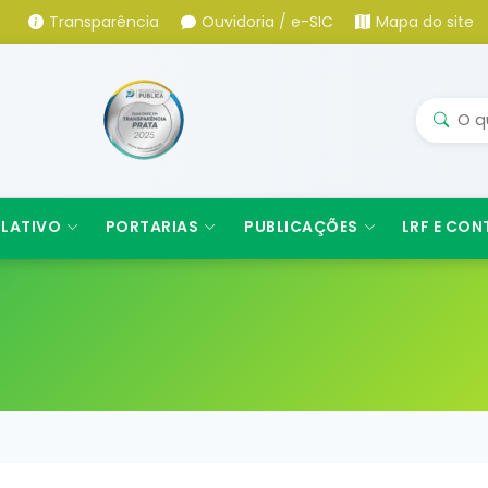
Transparência
Ouvidoria / e-SIC
Mapa do site
SLATIVO
PORTARIAS
PUBLICAÇÕES
LRF E CON