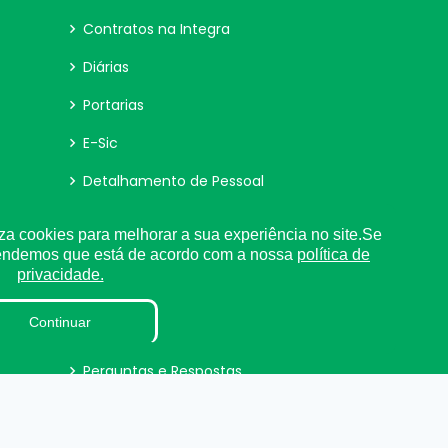
Contratos na Integra
Diárias
Portarias
E-Sic
Detalhamento de Pessoal
Receitas e Despesas
za cookies para melhorar a sua experiência no site.Se
tendemos que está de acordo com a nossa
política de
Convênio
privacidade.
Obras
Continuar
LAI
Perguntas e Respostas
Sigilo de Documentos
Processos Seletivos