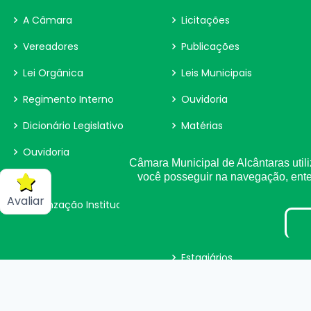
A Câmara
Licitações
Vereadores
Publicações
Lei Orgânica
Leis Municipais
Regimento Interno
Ouvidoria
Dicionário Legislativo
Matérias
Ouvidoria
Contracheque
Câmara Municipal de Alcântaras utili
você posseguir na navegação, en
E-sic
Radar da Transparência
Avaliar
Organzação Institucional
Fiscal de Contrato
Parecer TCE
Estagiários
LGPD
Tabela de Diárias