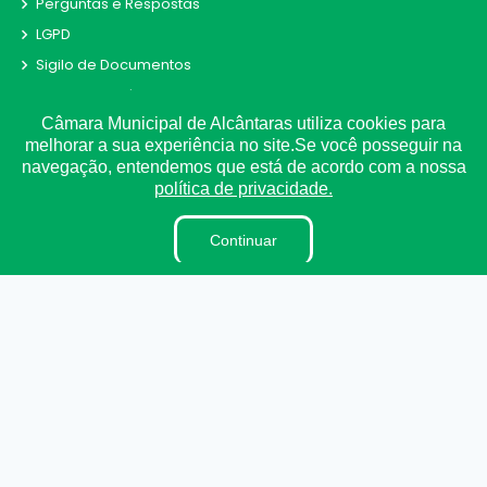
Perguntas e Respostas
LGPD
Sigilo de Documentos
Tabela de Diárias
Câmara Municipal de Alcântaras utiliza cookies para
Processos Seletivos
melhorar a sua experiência no site.Se você posseguir na
Terceirizados
navegação, entendemos que está de acordo com a nossa
Plano Estratégico Institucional
política de privacidade.
Inidôneas
Continuar
Relatório de Gestão Municipal
Pesquisa de Satisfação
Verbas Indenizatórias
Projetos de Leis e Atos Infralegais
LGPD
DADOS ABERTOS
Links Úteis