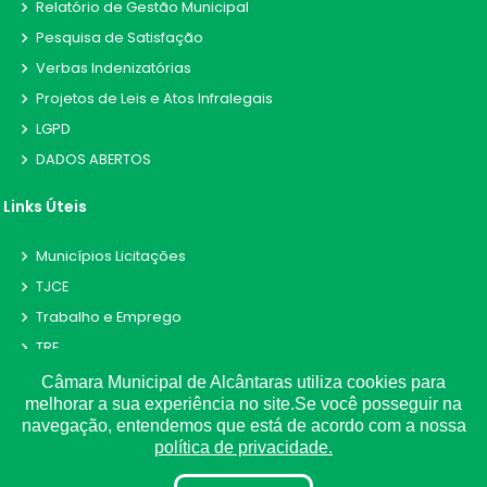
Relatório de Gestão Municipal
Pesquisa de Satisfação
Verbas Indenizatórias
Projetos de Leis e Atos Infralegais
LGPD
DADOS ABERTOS
Links Úteis
Municípios Licitações
TJCE
Trabalho e Emprego
TRE
TCE
Câmara Municipal de Alcântaras utiliza cookies para
melhorar a sua experiência no site.Se você posseguir na
navegação, entendemos que está de acordo com a nossa
política de privacidade.
©
2026
Plugwin Sistemas
. Todos os direitos reservados.