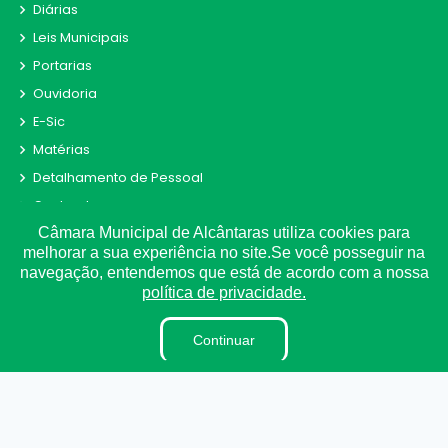
Diárias
Leis Municipais
Portarias
Ouvidoria
E-Sic
Matérias
Detalhamento de Pessoal
Contracheque
Câmara Municipal de Alcântaras utiliza cookies para
Receitas e Despesas
melhorar a sua experiência no site.Se você posseguir na
Radar da Transparência
navegação, entendemos que está de acordo com a nossa
Convênio
política de privacidade.
Fiscal de Contrato
Continuar
Obras
Parecer TCE
LAI
Estagiários