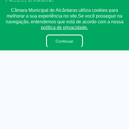
Pesquisa de Satisfação
Verbas Indenizatórias
Câmara Municipal de Alcântaras utiliza cookies para
melhorar a sua experiência no site.Se você posseguir na
Projetos de Leis e Atos Infralegais
navegação, entendemos que está de acordo com a nossa
LGPD
política de privacidade.
DADOS ABERTOS
Continuar
Links Úteis
Municípios Licitações
TJCE
Trabalho e Emprego
TRE
TCE
©
2026
Plugwin Sistemas
. Todos os direitos reservados.