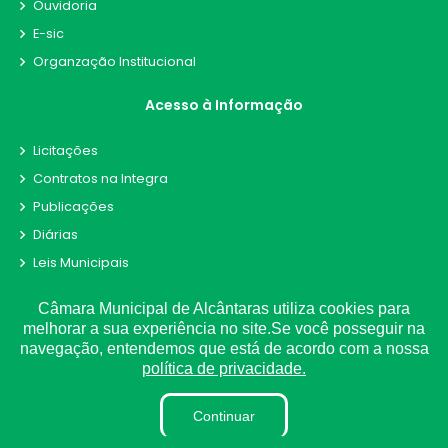
Ouvidoria
E-sic
Organzação Institucional
Acesso à Informação
Licitações
Contratos na Integra
Publicações
Diárias
Leis Municipais
Portarias
Câmara Municipal de Alcântaras utiliza cookies para
Ouvidoria
melhorar a sua experiência no site.Se você posseguir na
E-Sic
navegação, entendemos que está de acordo com a nossa
política de privacidade.
Matérias
Detalhamento de Pessoal
Continuar
Contracheque