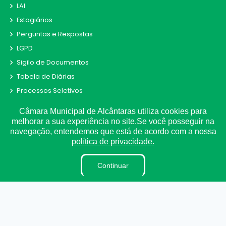
LAI
Estagiários
Perguntas e Respostas
LGPD
Sigilo de Documentos
Tabela de Diárias
Processos Seletivos
Terceirizados
Câmara Municipal de Alcântaras utiliza cookies para
Plano Estratégico Institucional
melhorar a sua experiência no site.Se você posseguir na
navegação, entendemos que está de acordo com a nossa
Inidôneas
política de privacidade.
Relatório de Gestão Municipal
Pesquisa de Satisfação
Continuar
Verbas Indenizatórias
Projetos de Leis e Atos Infralegais
LGPD
DADOS ABERTOS