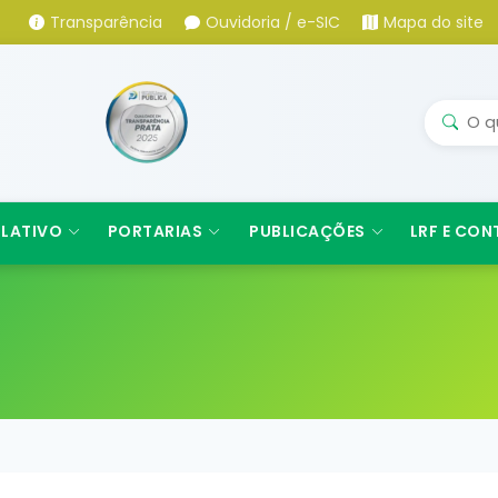
Transparência
Ouvidoria / e-SIC
Mapa do site
SLATIVO
PORTARIAS
PUBLICAÇÕES
LRF E CON