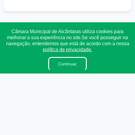
Transparência
Ouvidoria
e-SIC
Mapa do Site
Câmara Municipal de Alcântaras utiliza cookies para
melhorar a sua experiência no site.Se você posseguir na
navegação, entendemos que está de acordo com a nossa
Institucional
política de privacidade.
A Câmara
Continuar
Vereadores
Lei Orgânica
Regimento Interno
Dicionário Legislativo
Ouvidoria
E-sic
Organzação Institucional