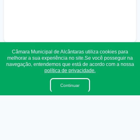
Câmara Municipal de Alcântaras utiliza cookies para
melhorar a sua experiência no site.Se você posseguir na
Transparência
Ouvidoria
e-SIC
Mapa do Site
navegação, entendemos que está de acordo com a nossa
política de privacidade.
Institucional
Continuar
A Câmara
Vereadores
Lei Orgânica
Regimento Interno
Dicionário Legislativo
Ouvidoria