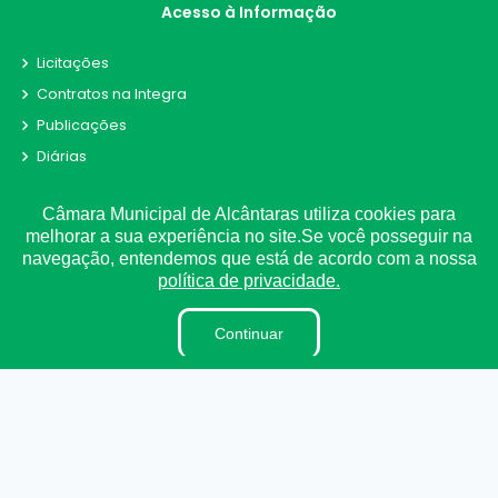
Acesso à Informação
Licitações
Contratos na Integra
Publicações
Diárias
Leis Municipais
Câmara Municipal de Alcântaras utiliza cookies para
Portarias
melhorar a sua experiência no site.Se você posseguir na
Ouvidoria
navegação, entendemos que está de acordo com a nossa
E-Sic
política de privacidade.
Matérias
Continuar
Detalhamento de Pessoal
Contracheque
Receitas e Despesas
Radar da Transparência
Convênio