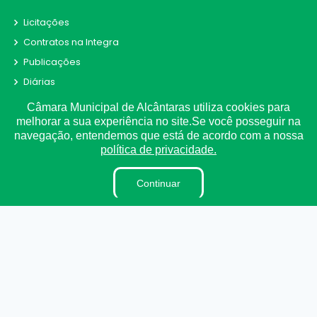
Licitações
Contratos na Integra
Publicações
Diárias
Leis Municipais
Câmara Municipal de Alcântaras utiliza cookies para
melhorar a sua experiência no site.Se você posseguir na
Portarias
navegação, entendemos que está de acordo com a nossa
Ouvidoria
política de privacidade.
E-Sic
Matérias
Continuar
Detalhamento de Pessoal
Contracheque
Receitas e Despesas
Radar da Transparência
Convênio
Fiscal de Contrato