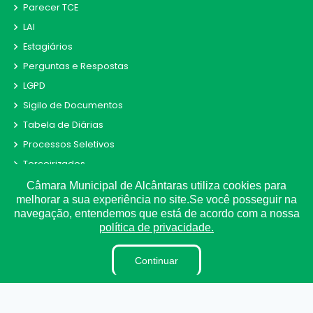
Parecer TCE
LAI
Estagiários
Perguntas e Respostas
LGPD
Sigilo de Documentos
Tabela de Diárias
Processos Seletivos
Terceirizados
Plano Estratégico Institucional
Câmara Municipal de Alcântaras utiliza cookies para
melhorar a sua experiência no site.Se você posseguir na
Inidôneas
navegação, entendemos que está de acordo com a nossa
Relatório de Gestão Municipal
política de privacidade.
Pesquisa de Satisfação
Continuar
Verbas Indenizatórias
Projetos de Leis e Atos Infralegais
LGPD