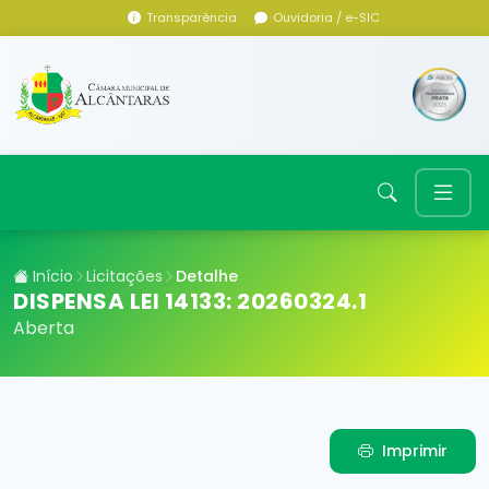
Transparência
Ouvidoria / e-SIC
Início
Licitações
Detalhe
DISPENSA LEI 14133: 20260324.1
Aberta
Imprimir