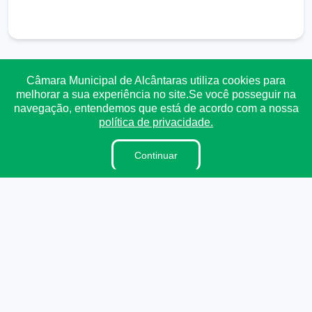
Câmara Municipal de Alcântaras utiliza cookies para
Transparência
Ouvidoria
e-SIC
Mapa do Site
melhorar a sua experiência no site.Se você posseguir na
navegação, entendemos que está de acordo com a nossa
política de privacidade.
Institucional
Continuar
A Câmara
Vereadores
Lei Orgânica
Regimento Interno
Dicionário Legislativo
Ouvidoria
E-sic
Organzação Institucional